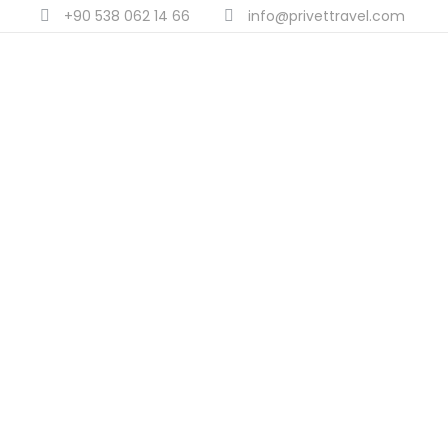
+90 538 062 14 66
info@privettravel.com