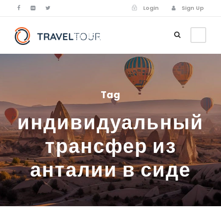
Login
Sign Up
Login
Sign Up
Tag
индивидуальный
трансфер из
анталии в сиде