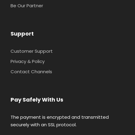
экскурсия полёт на воздушном шаре в
Be Our Partner
Турции теперь доступна в Памуккале!
Цена
полета на воздушном шаре от 50 €
Support
за 1 человека в зимнее время. Напишите
нам в
WhatsApp
для того, чтобы
Customer Support
забронировать полет на воздушном
Privacy & Policy
шаре или узнать больше деталей
экскурсии.
Contact Channels
Воздушные шары в
Памуккале
Pay Safely With Us
Экскурсия
полет на воздушном
The payment is encrypted and transmitted
шаре
стала проводится около четырех лет
securely with an SSL protocol.
назад.