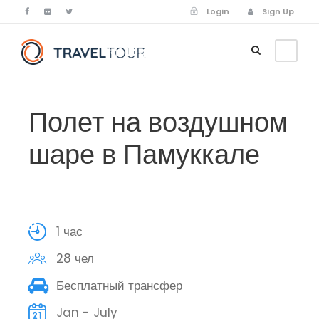
Login
Sign Up
Login
Sign Up
Полет на воздушном
шаре в Памуккале
1 час
28 чел
Бесплатный трансфер
Jan - July